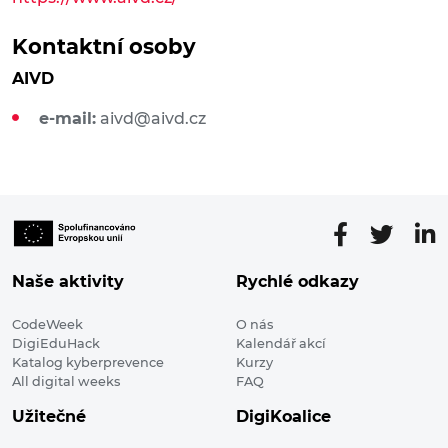
Kontaktní osoby
AIVD
e-mail:
aivd@aivd.cz
Naše aktivity
Rychlé odkazy
CodeWeek
O nás
DigiEduHack
Kalendář akcí
Katalog kyberprevence
Kurzy
All digital weeks
FAQ
Užitečné
DigiKoalice