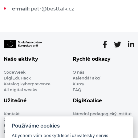
e-mail:
petr@besttalk.cz
Naše aktivity
Rychlé odkazy
CodeWeek
O nás
DigiEduHack
Kalendář akcí
Katalog kyberprevence
Kurzy
All digital weeks
FAQ
Užitečné
DigiKoalice
Kontakt
Národní pedagogický institut
Členské organizace
České republiky, DigiKoalice
Používáme cookies
Blog
Weilova 1271/6 102 00 Praha 10
Digitalizace ve vzdělávání
Abychom vám poskytli lepší uživatelský servis,