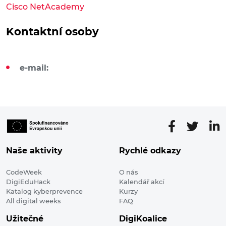
Cisco NetAcademy
Kontaktní osoby
e-mail:
Naše aktivity
Rychlé odkazy
CodeWeek
O nás
DigiEduHack
Kalendář akcí
Katalog kyberprevence
Kurzy
All digital weeks
FAQ
Užitečné
DigiKoalice