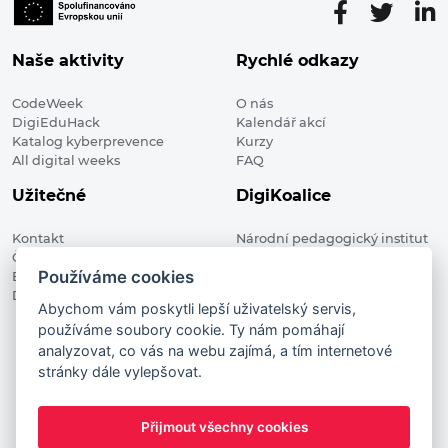
Naše aktivity
Rychlé odkazy
CodeWeek
O nás
DigiEduHack
Kalendář akcí
Katalog kyberprevence
Kurzy
All digital weeks
FAQ
Užitečné
DigiKoalice
Kontakt
Národní pedagogický institut
Členské organizace
České republiky, DigiKoalice
Používáme cookies
Blog
Weilova 1271/6 102 00 Praha 10
Digitalizace ve vzdělávání
Abychom vám poskytli lepší uživatelský servis,
používáme soubory cookie. Ty nám pomáhají
DigiKoalice 2021. All rights reserved
analyzovat, co vás na webu zajímá, a tím internetové
Vstup do administrace
stránky dále vylepšovat.
This project has received funding from the European
Commission Innovation and Networks Executive Agency (now
Přijmout všechny cookies
HaDEA) CEF TELECOM Calls 2019. This website reflects only the