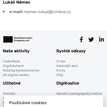
Lukáš Němec
e-mail:
nemec.lukas@cmkos.cz
Naše aktivity
Rychlé odkazy
CodeWeek
O nás
DigiEduHack
Kalendář akcí
Katalog kyberprevence
Kurzy
All digital weeks
FAQ
Užitečné
DigiKoalice
Kontakt
Národní pedagogický institut
Členské organizace
České republiky, DigiKoalice
Používáme cookies
Blog
Weilova 1271/6 102 00 Praha 10