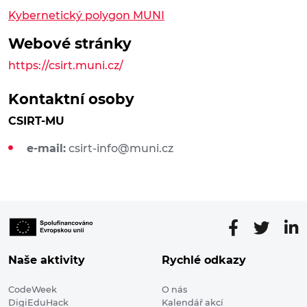
Kybernetický polygon MUNI
Webové stránky
https://csirt.muni.cz/
Kontaktní osoby
CSIRT-MU
e-mail:
csirt-info@muni.cz
Naše aktivity
Rychlé odkazy
CodeWeek
O nás
DigiEduHack
Kalendář akcí