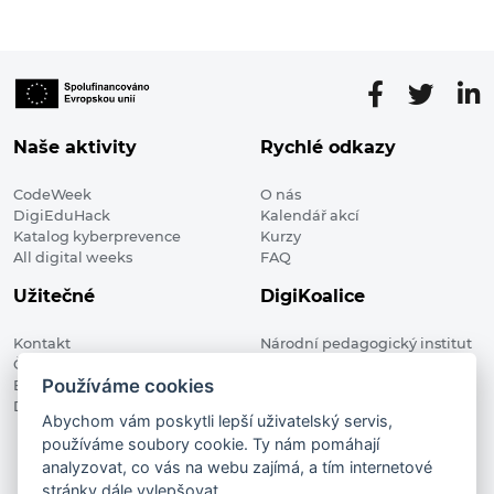
Naše aktivity
Rychlé odkazy
CodeWeek
O nás
DigiEduHack
Kalendář akcí
Katalog kyberprevence
Kurzy
All digital weeks
FAQ
Užitečné
DigiKoalice
Kontakt
Národní pedagogický institut
Členské organizace
České republiky, DigiKoalice
Používáme cookies
Blog
Weilova 1271/6 102 00 Praha 10
Digitalizace ve vzdělávání
Abychom vám poskytli lepší uživatelský servis,
používáme soubory cookie. Ty nám pomáhají
DigiKoalice 2021. All rights reserved
analyzovat, co vás na webu zajímá, a tím internetové
Vstup do administrace
stránky dále vylepšovat.