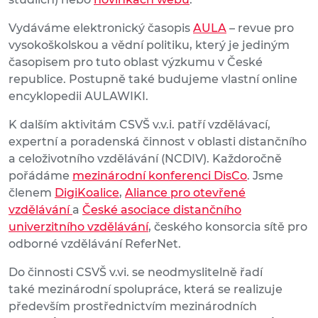
Vydáváme elektronický časopis
AULA
– revue pro
vysokoškolskou a vědní politiku, který je jediným
časopisem pro tuto oblast výzkumu v České
republice. Postupně také budujeme vlastní online
encyklopedii AULAWIKI.
K dalším aktivitám CSVŠ v.v.i. patří vzdělávací,
expertní a poradenská činnost v oblasti distančního
a celoživotního vzdělávání (NCDIV). Každoročně
pořádáme
mezinárodní konferenci DisCo
. Jsme
členem
DigiKoalice
,
Aliance pro otevřené
vzdělávání
a
České asociace distančního
univerzitního vzdělávání
, českého konsorcia sítě pro
odborné vzdělávání ReferNet.
Do činnosti CSVŠ v.vi. se neodmyslitelně řadí
také mezinárodní spolupráce, která se realizuje
především prostřednictvím mezinárodních