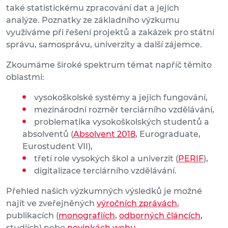
také statistickému zpracování dat a jejich
analýze. Poznatky ze základního výzkumu
využíváme při řešení projektů a zakázek pro státní
správu, samosprávu, univerzity a další zájemce.
Zkoumáme široké spektrum témat napříč těmito
oblastmi:
vysokoškolské systémy a jejich fungování,
mezinárodní rozměr terciárního vzdělávání,
problematika vysokoškolských studentů a
absolventů (
Absolvent 2018
, Eurograduate,
Eurostudent VII),
třetí role vysokých škol a univerzit (
PERIF
),
digitalizace terciárního vzdělávání.
Přehled našich výzkumných výsledků je možné
najít ve zveřejněných
výročních zprávách
,
publikacích (
monografiích
,
odborných článcích
,
studiích) nebo
novinkách webu
.