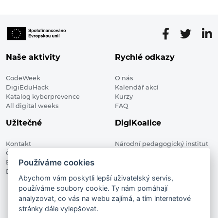
Naše aktivity
Rychlé odkazy
CodeWeek
O nás
DigiEduHack
Kalendář akcí
Katalog kyberprevence
Kurzy
All digital weeks
FAQ
Užitečné
DigiKoalice
Kontakt
Národní pedagogický institut
Členské organizace
České republiky, DigiKoalice
Používáme cookies
Blog
Weilova 1271/6 102 00 Praha 10
Digitalizace ve vzdělávání
Abychom vám poskytli lepší uživatelský servis,
používáme soubory cookie. Ty nám pomáhají
DigiKoalice 2021. All rights reserved
analyzovat, co vás na webu zajímá, a tím internetové
Vstup do administrace
stránky dále vylepšovat.