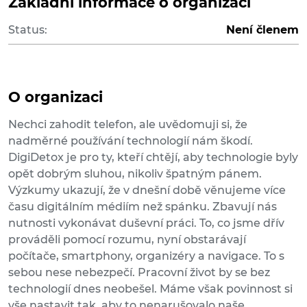
Základní informace o organizaci
Status:
Není členem
O organizaci
Nechci zahodit telefon, ale uvědomuji si, že
nadměrné používání technologií nám škodí.
DigiDetox je pro ty, kteří chtějí, aby technologie byly
opět dobrým sluhou, nikoliv špatným pánem.
Výzkumy ukazují, že v dnešní době věnujeme více
času digitálním médiím než spánku. Zbavují nás
nutnosti vykonávat duševní práci. To, co jsme dřív
prováděli pomocí rozumu, nyní obstarávají
počítače, smartphony, organizéry a navigace. To s
sebou nese nebezpečí. Pracovní život by se bez
technologií dnes neobešel. Máme však povinnost si
vše nastavit tak, aby to nenarušovalo naše