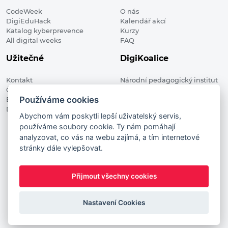
CodeWeek
O nás
DigiEduHack
Kalendář akcí
Katalog kyberprevence
Kurzy
All digital weeks
FAQ
Užitečné
DigiKoalice
Kontakt
Národní pedagogický institut
Členské organizace
České republiky, DigiKoalice
Používáme cookies
Blog
Weilova 1271/6 102 00 Praha 10
Digitalizace ve vzdělávání
Abychom vám poskytli lepší uživatelský servis,
používáme soubory cookie. Ty nám pomáhají
DigiKoalice 2021. All rights reserved
analyzovat, co vás na webu zajímá, a tím internetové
Vstup do administrace
stránky dále vylepšovat.
This project has received funding from the European
Commission Innovation and Networks Executive Agency (now
Přijmout všechny cookies
HaDEA) CEF TELECOM Calls 2019. This website reflects only the
author’s view. It does not represent the view of the European
Commission and the European Commission is not responsible
Nastavení Cookies
for any use that may be made of the information it contains.