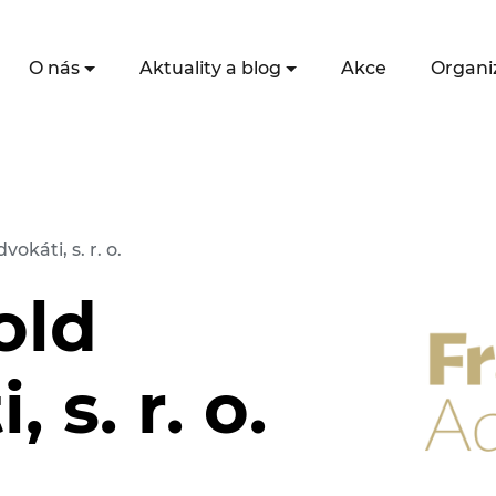
O nás
Aktuality a blog
Akce
Organi
okáti, s. r. o.
old
 s. r. o.