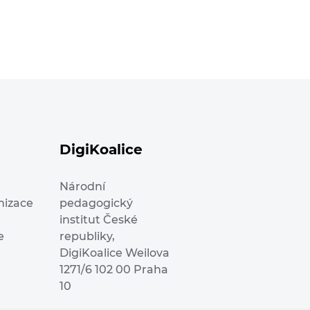
DigiKoalice
Národní
nizace
pedagogický
institut České
e
republiky,
DigiKoalice Weilova
1271/6 102 00 Praha
10