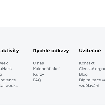
aktivity
Rychlé odkazy
Užitečné
Week
O nás
Kontakt
duHack
Kalendář akcí
Členské orga
g
Kurzy
Blog
prevence
FAQ
Digitalizace v
ital weeks
vzdělávání