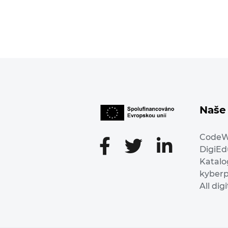
Naše 
Code
DigiE
Katalo
kyber
All dig