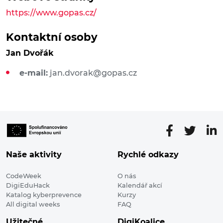
https://www.gopas.cz/
Kontaktní osoby
Jan Dvořák
e-mail:
jan.dvorak@gopas.cz
Naše aktivity
Rychlé odkazy
CodeWeek
O nás
DigiEduHack
Kalendář akcí
Katalog kyberprevence
Kurzy
All digital weeks
FAQ
Užitečné
DigiKoalice