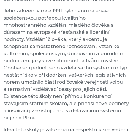
Jeho založení v roce 1991 bylo dáno naléhavou
společenskou potřebou kvalitního
mnohostranného vzdělání mladého člověka s
důrazem na evropské křesťanské a liberální
hodnoty. Vzdělání člověka, který akcentuje
schopnost samostatného rozhodování, vztah ke
kulturním, společenským, duchovním a přírodním
hodnotám, jazykové schopnosti a tvůrčí myšlení.
Obohacení jednotného vzdělávacího systému o typ
nestátní školy při dodržení veškerých legislativních
norem umožnilo části rodičovské veřejnosti volbu
alternativní vzdělávací cesty pro jejich děti.
Existence této školy není přímou konkurencí
stávajícím státním školám, ale přináší nové podněty
a inspiraci již existujícímu vzdělávacímu systému
nejen v Plzni.
Idea této školy je založena na respektu k síle vědění