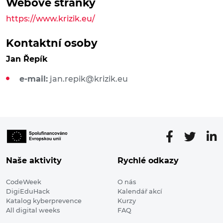
Webové stránky
https://www.krizik.eu/
Kontaktní osoby
Jan Řepík
e-mail:
jan.repik@krizik.eu
Naše aktivity
Rychlé odkazy
CodeWeek
O nás
DigiEduHack
Kalendář akcí
Katalog kyberprevence
Kurzy
All digital weeks
FAQ