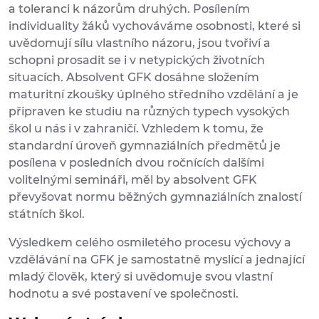
a toleranci k názorům druhých. Posílením
individuality žáků vychováváme osobnosti, které si
uvědomují sílu vlastního názoru, jsou tvořiví a
schopni prosadit se i v netypických životních
situacích. Absolvent GFK dosáhne složením
maturitní zkoušky úplného středního vzdělání a je
připraven ke studiu na různých typech vysokých
škol u nás i v zahraničí. Vzhledem k tomu, že
standardní úroveň gymnaziálních předmětů je
posílena v posledních dvou ročnících dalšími
volitelnými semináři, měl by absolvent GFK
převyšovat normu běžných gymnaziálních znalostí
státních škol.
Výsledkem celého osmiletého procesu výchovy a
vzdělávání na GFK je samostatně myslící a jednající
mladý člověk, který si uvědomuje svou vlastní
hodnotu a své postavení ve společnosti.