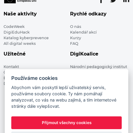
Naše aktivity
Rychlé odkazy
CodeWeek
O nás
DigiEduHack
Kalendář akcí
Katalog kyberprevence
Kurzy
All digital weeks
FAQ
Užitečné
DigiKoalice
Kontakt
Národní pedagogický institut
Členské organizace
České republiky, DigiKoalice
Používáme cookies
Blog
Weilova 1271/6 102 00 Praha 10
Digitalizace ve vzdělávání
Abychom vám poskytli lepší uživatelský servis,
používáme soubory cookie. Ty nám pomáhají
DigiKoalice 2021. All rights reserved
analyzovat, co vás na webu zajímá, a tím internetové
Vstup do administrace
stránky dále vylepšovat.
This project has received funding from the European
Commission Innovation and Networks Executive Agency (now
Přijmout všechny cookies
HaDEA) CEF TELECOM Calls 2019. This website reflects only the
author’s view. It does not represent the view of the European