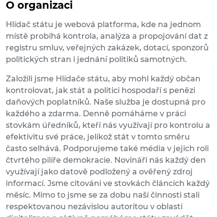
O organizaci
Hlídač státu je webová platforma, kde na jednom
místě probíhá kontrola, analýza a propojování dat z
registru smluv, veřejných zakázek, dotací, sponzorů
politických stran i jednání politiků samotných.
Založili jsme Hlídače státu, aby mohl každý občan
kontrolovat, jak stát a politici hospodaří s penězi
daňových poplatníků. Naše služba je dostupná pro
každého a zdarma. Denně pomáháme v práci
stovkám úředníků, kteří nás využívají pro kontrolu a
efektivitu své práce, jelikož stát v tomto směru
často selhává. Podporujeme také média v jejich roli
čtvrtého pilíře demokracie. Novináři nás každý den
využívají jako datově podložený a ověřený zdroj
informací. Jsme citováni ve stovkách článcích každý
měsíc. Mimo to jsme se za dobu naší činnosti stali
respektovanou nezávislou autoritou v oblasti