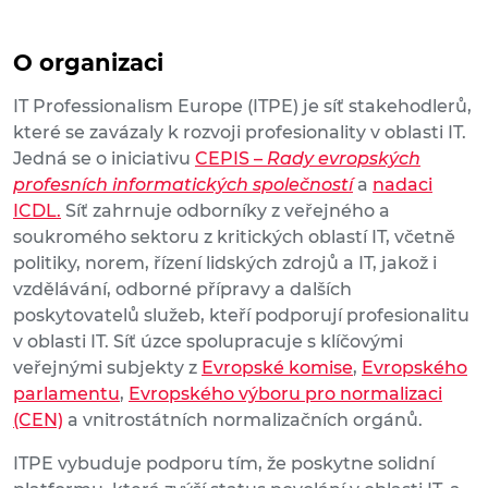
O organizaci
IT Professionalism Europe (ITPE) je síť stakehodlerů,
které se zavázaly k rozvoji profesionality v oblasti IT.
Jedná se o iniciativu
CEPIS –
Rady evropských
profesních informatických společností
a
nadaci
ICDL.
Síť zahrnuje odborníky z veřejného a
soukromého sektoru z kritických oblastí IT, včetně
politiky, norem, řízení lidských zdrojů a IT, jakož i
vzdělávání, odborné přípravy a dalších
poskytovatelů služeb, kteří podporují profesionalitu
v oblasti IT. Síť úzce spolupracuje s klíčovými
veřejnými subjekty z
Evropské komise
,
Evropského
parlamentu
,
Evropského výboru pro normalizaci
(CEN)
a vnitrostátních normalizačních orgánů.
ITPE vybuduje podporu tím, že poskytne solidní