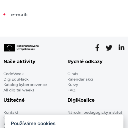
e-mail:
Naše aktivity
Rychlé odkazy
CodeWeek
O nás
DigiEduHack
Kalendář akcí
Katalog kyberprevence
Kurzy
All digital weeks
FAQ
Užitečné
DigiKoalice
Kontakt
Národní pedagogický institut
Členské organizace
České republiky, DigiKoalice
Používáme cookies
Blog
Weilova 1271/6 102 00 Praha 10