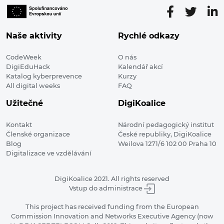
Naše aktivity
Rychlé odkazy
CodeWeek
O nás
DigiEduHack
Kalendář akcí
Katalog kyberprevence
Kurzy
All digital weeks
FAQ
Užitečné
DigiKoalice
Kontakt
Národní pedagogický institut
Členské organizace
České republiky, DigiKoalice
Blog
Weilova 1271/6 102 00 Praha 10
Digitalizace ve vzdělávání
DigiKoalice 2021. All rights reserved
Vstup do administrace
This project has received funding from the European
Commission Innovation and Networks Executive Agency (now