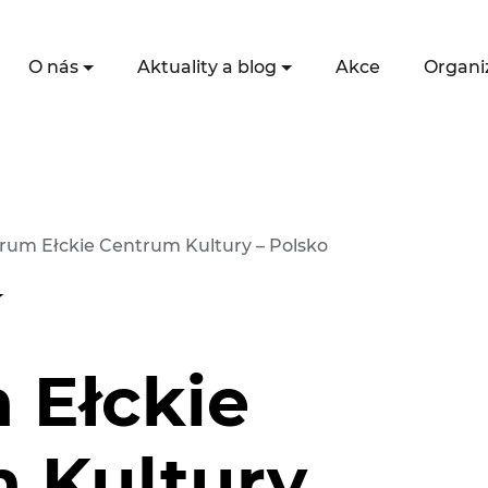
O nás
Aktuality a blog
Akce
Organi
trum Ełckie Centrum Kultury – Polsko
 Ełckie
 Kultury