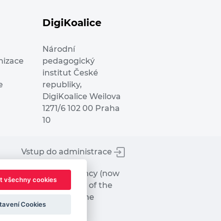
DigiKoalice
Národní
nizace
pedagogický
institut České
e
republiky,
DigiKoalice Weilova
1271/6 102 00 Praha
10
Vstup do administrace
tworks Executive Agency (now
t všechny cookies
ot represent the view of the
hat may be made of the
tavení Cookies