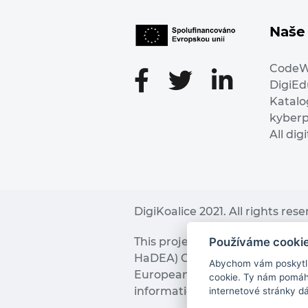
Naše 
Code
DigiE
Katalo
kyber
All dig
DigiKoalice 2021. All rights res
Používáme cooki
This project has received fu
HaDEA) CEF TELECOM Calls 2019. 
Abychom vám poskytli 
European Commission and the 
cookie. Ty nám pomáha
information it contains.
internetové stránky d