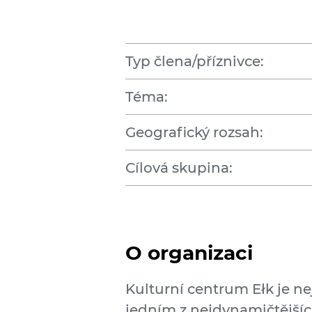
Typ člena/příznivce:
Téma:
Geografický rozsah:
Cílová skupina:
O organizaci
Kulturní centrum Ełk je n
jedním z nejdynamičtějšíc