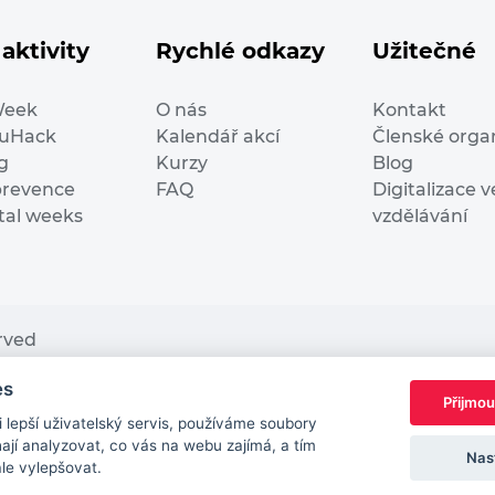
aktivity
Rychlé odkazy
Užitečné
Week
O nás
Kontakt
duHack
Kalendář akcí
Členské orga
g
Kurzy
Blog
prevence
FAQ
Digitalizace v
ital weeks
vzdělávání
erved
es
nding from the European Commission Innovation and Ne
Přijmou
This website reflects only the author’s view. It does n
lepší uživatelský servis, používáme soubory
European Commission is not responsible for any use t
jí analyzovat, co vás na webu zajímá, a tím
Nas
ále vylepšovat.