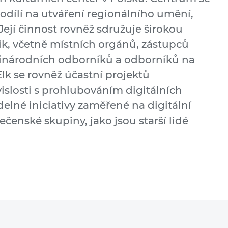
 podílí na utváření regionálního umění,
 Její činnost rovněž sdružuje širokou
tik, včetně místních orgánů, zástupců
inárodních odborníků a odborníků na
lk se rovněž účastní projektů
islosti s prohlubováním digitálních
elné iniciativy zaměřené na digitální
čenské skupiny, jako jsou starší lidé