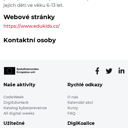
jejich děti ve věku 6-13 let.
Webové stránky
https://www.edukids.cz/
Kontaktní osoby
Naše aktivity
Rychlé odkazy
CodeWeek
O nás
DigiEduHack
Kalendář akcí
Katalog kyberprevence
Kurzy
All digital weeks
FAQ
Užitečné
DigiKoalice