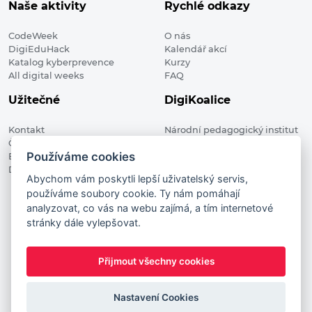
Naše aktivity
Rychlé odkazy
CodeWeek
O nás
DigiEduHack
Kalendář akcí
Katalog kyberprevence
Kurzy
All digital weeks
FAQ
Užitečné
DigiKoalice
Kontakt
Národní pedagogický institut
Členské organizace
České republiky, DigiKoalice
Používáme cookies
Blog
Weilova 1271/6 102 00 Praha 10
Digitalizace ve vzdělávání
Abychom vám poskytli lepší uživatelský servis,
používáme soubory cookie. Ty nám pomáhají
DigiKoalice 2021. All rights reserved
analyzovat, co vás na webu zajímá, a tím internetové
Vstup do administrace
stránky dále vylepšovat.
This project has received funding from the European
Commission Innovation and Networks Executive Agency (now
Přijmout všechny cookies
HaDEA) CEF TELECOM Calls 2019. This website reflects only the
author’s view. It does not represent the view of the European
Commission and the European Commission is not responsible
Nastavení Cookies
for any use that may be made of the information it contains.