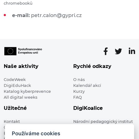
chromebooků
e-mail:
petr.calon@gypri.cz
Naše aktivity
Rychlé odkazy
CodeWeek
O nás
DigiEduHack
Kalendář akcí
Katalog kyberprevence
Kurzy
All digital weeks
FAQ
Užitečné
DigiKoalice
Kontakt
Národní pedagogický institut
Členské organizace
České republiky, DigiKoalice
Používáme cookies
Blog
Weilova 1271/6 102 00 Praha 10