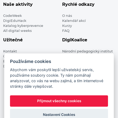
Naše aktivity
Rychlé odkazy
CodeWeek
O nás
DigiEduHack
Kalendář akcí
Katalog kyberprevence
Kurzy
All digital weeks
FAQ
Užitečné
DigiKoalice
Kontakt
Národní pedagogický institut
Členské organizace
České republiky, DigiKoalice
Používáme cookies
Blog
Weilova 1271/6 102 00 Praha 10
Digitalizace ve vzdělávání
Abychom vám poskytli lepší uživatelský servis,
používáme soubory cookie. Ty nám pomáhají
DigiKoalice 2021. All rights reserved
analyzovat, co vás na webu zajímá, a tím internetové
Vstup do administrace
stránky dále vylepšovat.
This project has received funding from the European
Commission Innovation and Networks Executive Agency (now
Přijmout všechny cookies
HaDEA) CEF TELECOM Calls 2019. This website reflects only the
author’s view. It does not represent the view of the European
Commission and the European Commission is not responsible
Nastavení Cookies