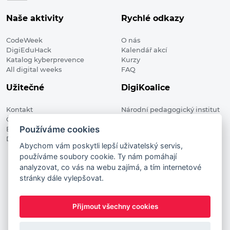
Naše aktivity
Rychlé odkazy
CodeWeek
O nás
DigiEduHack
Kalendář akcí
Katalog kyberprevence
Kurzy
All digital weeks
FAQ
Užitečné
DigiKoalice
Kontakt
Národní pedagogický institut
Členské organizace
České republiky, DigiKoalice
Používáme cookies
Blog
Weilova 1271/6 102 00 Praha 10
Digitalizace ve vzdělávání
Abychom vám poskytli lepší uživatelský servis,
používáme soubory cookie. Ty nám pomáhají
DigiKoalice 2021. All rights reserved
analyzovat, co vás na webu zajímá, a tím internetové
Vstup do administrace
stránky dále vylepšovat.
This project has received funding from the European
Commission Innovation and Networks Executive Agency (now
Přijmout všechny cookies
HaDEA) CEF TELECOM Calls 2019. This website reflects only the
author’s view. It does not represent the view of the European