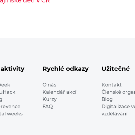
ajinské děti v ČR
aktivity
Rychlé odkazy
Užitečné
Week
O nás
Kontakt
duHack
Kalendář akcí
Členské orga
g
Kurzy
Blog
prevence
FAQ
Digitalizace v
ital weeks
vzdělávání