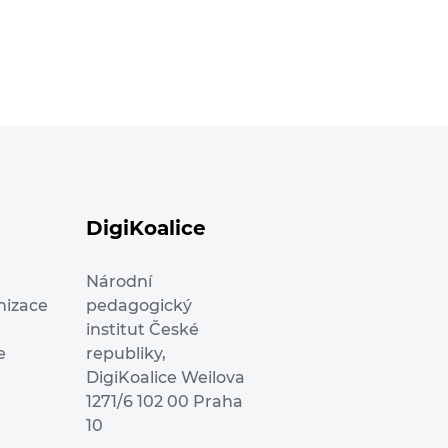
DigiKoalice
Národní
nizace
pedagogický
institut České
e
republiky,
DigiKoalice Weilova
1271/6 102 00 Praha
10