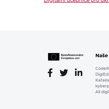
Digitální učebnice pro ukr
Naše 
Code
DigiE
Katalo
kyber
All dig