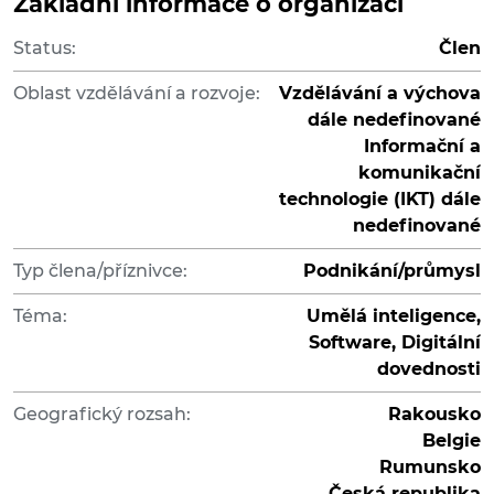
Základní informace o organizaci
Status:
Člen
Oblast vzdělávání a rozvoje:
Vzdělávání a výchova
dále nedefinované
Informační a
komunikační
technologie (IKT) dále
nedefinované
Typ člena/příznivce:
Podnikání/průmysl
Téma:
Umělá inteligence,
Software, Digitální
dovednosti
Geografický rozsah:
Rakousko
Belgie
Rumunsko
Česká republika