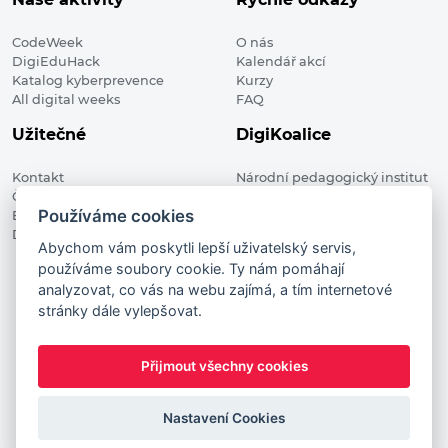
CodeWeek
O nás
DigiEduHack
Kalendář akcí
Katalog kyberprevence
Kurzy
All digital weeks
FAQ
Užitečné
DigiKoalice
Kontakt
Národní pedagogický institut
Členské organizace
České republiky, DigiKoalice
Používáme cookies
Blog
Weilova 1271/6 102 00 Praha 10
Digitalizace ve vzdělávání
Abychom vám poskytli lepší uživatelský servis,
používáme soubory cookie. Ty nám pomáhají
DigiKoalice 2021. All rights reserved
analyzovat, co vás na webu zajímá, a tím internetové
Vstup do administrace
stránky dále vylepšovat.
This project has received funding from the European
Commission Innovation and Networks Executive Agency (now
Přijmout všechny cookies
HaDEA) CEF TELECOM Calls 2019. This website reflects only the
author’s view. It does not represent the view of the European
Commission and the European Commission is not responsible
Nastavení Cookies
for any use that may be made of the information it contains.