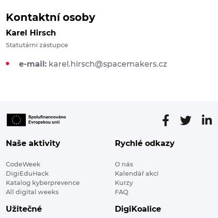
Kontaktní osoby
Karel Hirsch
Statutární zástupce
e-mail:
karel.hirsch@spacemakers.cz
Naše aktivity
Rychlé odkazy
CodeWeek
O nás
DigiEduHack
Kalendář akcí
Katalog kyberprevence
Kurzy
All digital weeks
FAQ
Užitečné
DigiKoalice