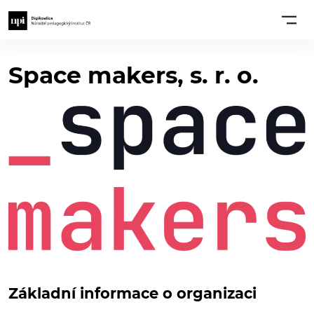
Space makers, s. r. o.
Základní informace o organizaci