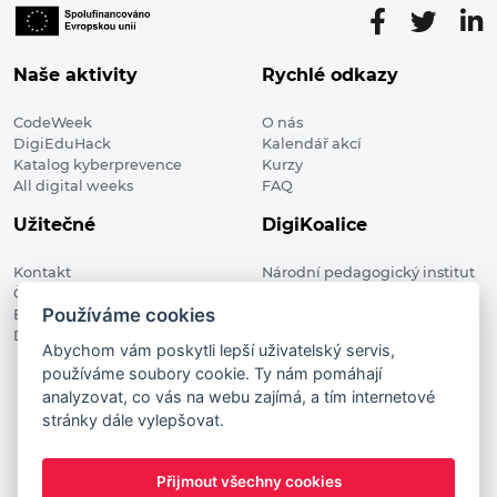
Naše aktivity
Rychlé odkazy
CodeWeek
O nás
DigiEduHack
Kalendář akcí
Katalog kyberprevence
Kurzy
All digital weeks
FAQ
Užitečné
DigiKoalice
Kontakt
Národní pedagogický institut
Členské organizace
České republiky, DigiKoalice
Používáme cookies
Blog
Weilova 1271/6 102 00 Praha 10
Digitalizace ve vzdělávání
Abychom vám poskytli lepší uživatelský servis,
používáme soubory cookie. Ty nám pomáhají
DigiKoalice 2021. All rights reserved
analyzovat, co vás na webu zajímá, a tím internetové
Vstup do administrace
stránky dále vylepšovat.
This project has received funding from the European
Commission Innovation and Networks Executive Agency (now
Přijmout všechny cookies
HaDEA) CEF TELECOM Calls 2019. This website reflects only the