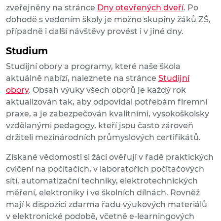
zveřejněny na stránce
Dny otevřených dveří
. Po
dohodě s vedením školy je možno skupiny žáků ZŠ,
případně i další návštěvy provést i v jiné dny.
Studium
Studijní obory a programy, které naše škola
aktuálně nabízí, naleznete na stránce
Studijní
obory
. Obsah výuky všech oborů je každý rok
aktualizován tak, aby odpovídal potřebám firemní
praxe, a je zabezpečován kvalitními, vysokoškolsky
vzdělanými pedagogy, kteří jsou často zároveň
držiteli mezinárodních průmyslových certifikátů.
Získané vědomosti si žáci ověřují v řadě praktických
cvičení na počítačích, v laboratořích počítačových
sítí, automatizační techniky, elektrotechnických
měření, elektro­niky i ve školních dílnách. Rovněž
mají k dispozici zdarma řadu výukových materiálů
v elektronické podobě, včetně e-learningových