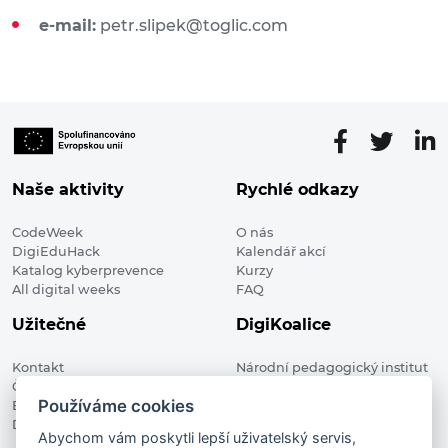
e-mail:
petr.slipek@toglic.com
Naše aktivity
Rychlé odkazy
CodeWeek
O nás
DigiEduHack
Kalendář akcí
Katalog kyberprevence
Kurzy
All digital weeks
FAQ
Užitečné
DigiKoalice
Kontakt
Národní pedagogický institut
Členské organizace
České republiky, DigiKoalice
Používáme cookies
Blog
Weilova 1271/6 102 00 Praha 10
Digitalizace ve vzdělávání
Abychom vám poskytli lepší uživatelský servis,