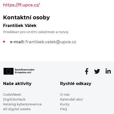
https://ff.upce.cz/
Kontaktní osoby
František Válek
Proděkan pro vnitřní záležitosti a rozvoj
e-mail:
frantisek.valek@upce.cz
Naše aktivity
Rychlé odkazy
CodeWeek
O nás
DigiEduHack
Kalendář akcí
Katalog kyberprevence
Kurzy
All digital weeks
FAQ