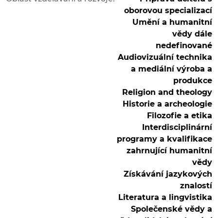
oborovou specializací
Umění a humanitní
vědy dále
nedefinované
Audiovizuální technika
a mediální výroba a
produkce
Religion and theology
Historie a archeologie
Filozofie a etika
Interdisciplinární
programy a kvalifikace
zahrnující humanitní
vědy
Získávání jazykových
znalostí
Literatura a lingvistika
Společenské vědy a