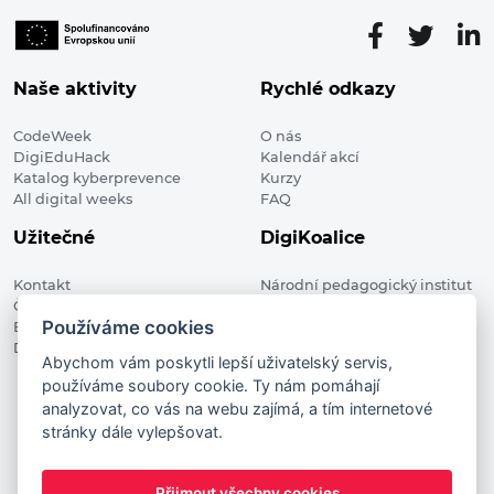
Naše aktivity
Rychlé odkazy
CodeWeek
O nás
DigiEduHack
Kalendář akcí
Katalog kyberprevence
Kurzy
All digital weeks
FAQ
Užitečné
DigiKoalice
Kontakt
Národní pedagogický institut
Členské organizace
České republiky, DigiKoalice
Používáme cookies
Blog
Weilova 1271/6 102 00 Praha 10
Digitalizace ve vzdělávání
Abychom vám poskytli lepší uživatelský servis,
používáme soubory cookie. Ty nám pomáhají
DigiKoalice 2021. All rights reserved
analyzovat, co vás na webu zajímá, a tím internetové
Vstup do administrace
stránky dále vylepšovat.
This project has received funding from the European
Commission Innovation and Networks Executive Agency (now
Přijmout všechny cookies