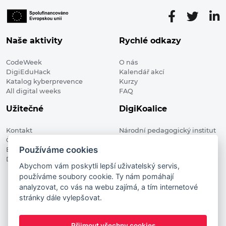
Naše aktivity
Rychlé odkazy
CodeWeek
O nás
DigiEduHack
Kalendář akcí
Katalog kyberprevence
Kurzy
All digital weeks
FAQ
Užitečné
DigiKoalice
Kontakt
Národní pedagogický institut
Členské organizace
České republiky, DigiKoalice
Používáme cookies
Blog
Weilova 1271/6 102 00 Praha 10
Digitalizace ve vzdělávání
Abychom vám poskytli lepší uživatelský servis,
používáme soubory cookie. Ty nám pomáhají
DigiKoalice 2021. All rights reserved
analyzovat, co vás na webu zajímá, a tím internetové
Vstup do administrace
stránky dále vylepšovat.
This project has received funding from the European
Commission Innovation and Networks Executive Agency (now
Přijmout všechny cookies