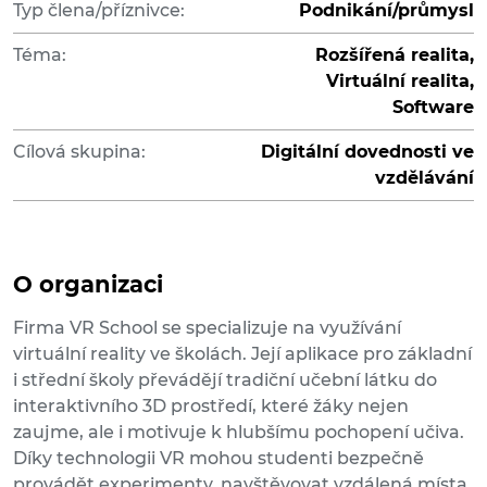
Typ člena/příznivce:
Podnikání/průmysl
Téma:
Rozšířená realita,
Virtuální realita,
Software
Cílová skupina:
Digitální dovednosti ve
vzdělávání
O organizaci
Firma VR School se specializuje na využívání
virtuální reality ve školách. Její aplikace pro základní
i střední školy převádějí tradiční učební látku do
interaktivního 3D prostředí, které žáky nejen
zaujme, ale i motivuje k hlubšímu pochopení učiva.
Díky technologii VR mohou studenti bezpečně
provádět experimenty, navštěvovat vzdálená místa