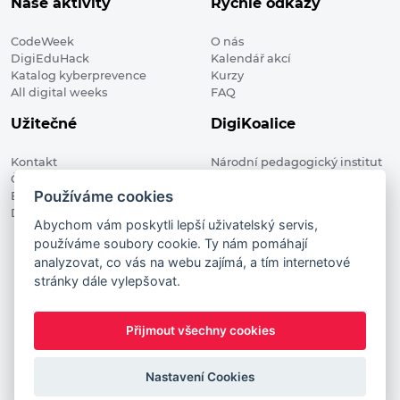
Naše aktivity
Rychlé odkazy
CodeWeek
O nás
DigiEduHack
Kalendář akcí
Katalog kyberprevence
Kurzy
All digital weeks
FAQ
Užitečné
DigiKoalice
Kontakt
Národní pedagogický institut
Členské organizace
České republiky, DigiKoalice
Používáme cookies
Blog
Weilova 1271/6 102 00 Praha 10
Digitalizace ve vzdělávání
Abychom vám poskytli lepší uživatelský servis,
používáme soubory cookie. Ty nám pomáhají
DigiKoalice 2021. All rights reserved
analyzovat, co vás na webu zajímá, a tím internetové
Vstup do administrace
stránky dále vylepšovat.
This project has received funding from the European
Commission Innovation and Networks Executive Agency (now
Přijmout všechny cookies
HaDEA) CEF TELECOM Calls 2019. This website reflects only the
author’s view. It does not represent the view of the European
Nastavení Cookies
Commission and the European Commission is not responsible
for any use that may be made of the information it contains.