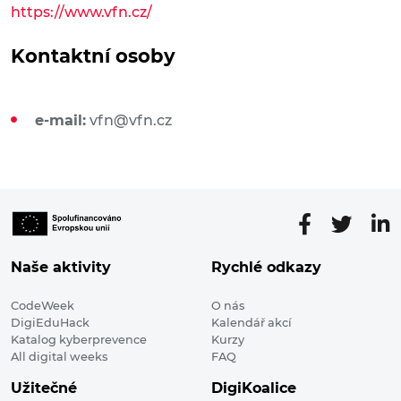
https://www.vfn.cz/
Kontaktní osoby
e-mail:
vfn@vfn.cz
Naše aktivity
Rychlé odkazy
CodeWeek
O nás
DigiEduHack
Kalendář akcí
Katalog kyberprevence
Kurzy
All digital weeks
FAQ
Užitečné
DigiKoalice