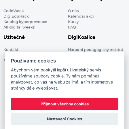
CodeWeek
O nás
DigiEduHack
Kalendář akcí
Katalog kyberprevence
Kurzy
All digital weeks
FAQ
Užitečné
DigiKoalice
Kontakt
Národní pedagogický institut
Členské organizace
České republiky, DigiKoalice
Používáme cookies
Blog
Weilova 1271/6 102 00 Praha 10
Digitalizace ve vzdělávání
Abychom vám poskytli lepší uživatelský servis,
používáme soubory cookie. Ty nám pomáhají
DigiKoalice 2021. All rights reserved
analyzovat, co vás na webu zajímá, a tím internetové
Vstup do administrace
stránky dále vylepšovat.
This project has received funding from the European
Commission Innovation and Networks Executive Agency (now
Přijmout všechny cookies
HaDEA) CEF TELECOM Calls 2019. This website reflects only the
author’s view. It does not represent the view of the European
Commission and the European Commission is not responsible
Nastavení Cookies
for any use that may be made of the information it contains.