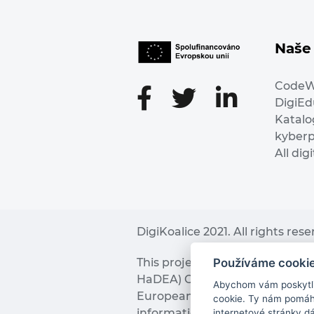
Naše 
Code
DigiE
Katalo
kyber
All dig
DigiKoalice 2021. All rights res
Používáme cooki
This project has received fu
HaDEA) CEF TELECOM Calls 2019. 
Abychom vám poskytli 
European Commission and the 
cookie. Ty nám pomáha
information it contains.
internetové stránky d