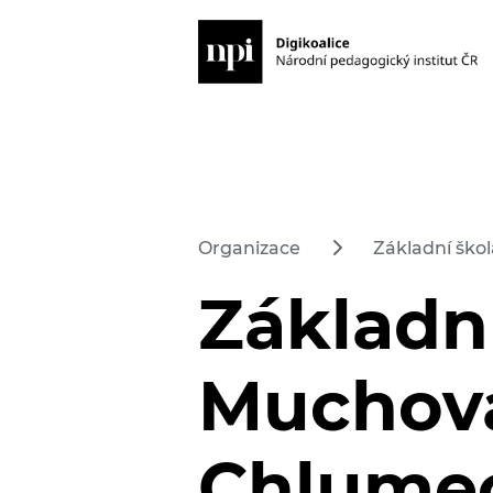
Organizace
Základní ško
Základní
Muchova
Chlumec