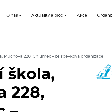
O nás
Aktuality a blog
Akce
Organi
la, Muchova 228, Chlumec – příspěvková organizace
 škola,
 228,
 –