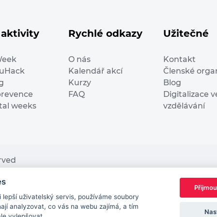
aktivity
Rychlé odkazy
Užitečné
Week
O nás
Kontakt
duHack
Kalendář akcí
Členské orga
g
Kurzy
Blog
prevence
FAQ
Digitalizace v
ital weeks
vzdělávání
erved
es
nding from the European Commission Innovation and Ne
Přijmou
This website reflects only the author’s view. It does n
lepší uživatelský servis, používáme soubory
European Commission is not responsible for any use t
jí analyzovat, co vás na webu zajímá, a tím
Nas
ále vylepšovat.