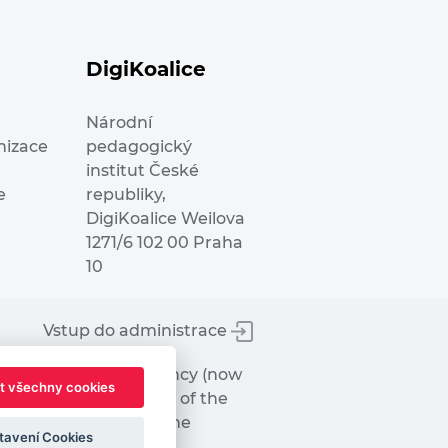
DigiKoalice
Národní
nizace
pedagogický
institut České
e
republiky,
DigiKoalice Weilova
1271/6 102 00 Praha
10
Vstup do administrace
tworks Executive Agency (now
t všechny cookies
ot represent the view of the
hat may be made of the
tavení Cookies