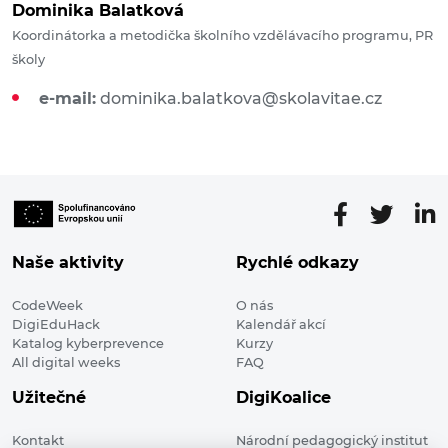
Dominika Balatková
Koordinátorka a metodička školního vzdělávacího programu, PR
školy
e-mail:
dominika.balatkova@skolavitae.cz
Naše aktivity
Rychlé odkazy
CodeWeek
O nás
DigiEduHack
Kalendář akcí
Katalog kyberprevence
Kurzy
All digital weeks
FAQ
Užitečné
DigiKoalice
Kontakt
Národní pedagogický institut