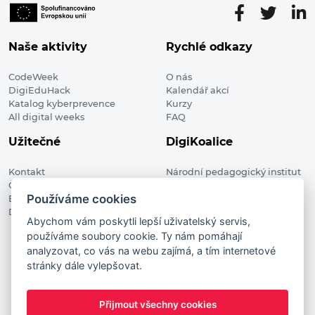
Naše aktivity
Rychlé odkazy
CodeWeek
O nás
DigiEduHack
Kalendář akcí
Katalog kyberprevence
Kurzy
All digital weeks
FAQ
Užitečné
DigiKoalice
Kontakt
Národní pedagogický institut
Členské organizace
České republiky, DigiKoalice
Používáme cookies
Blog
Weilova 1271/6 102 00 Praha 10
Digitalizace ve vzdělávání
Abychom vám poskytli lepší uživatelský servis,
používáme soubory cookie. Ty nám pomáhají
DigiKoalice 2021. All rights reserved
analyzovat, co vás na webu zajímá, a tím internetové
Vstup do administrace
stránky dále vylepšovat.
This project has received funding from the European
Commission Innovation and Networks Executive Agency (now
Přijmout všechny cookies
HaDEA) CEF TELECOM Calls 2019. This website reflects only the