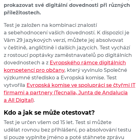
prokazovat své digitální dovednosti při různých
příležitostech.
Test je založen na kombinaci znalostí
a sebehodnocení vašich dovedností. K dispozici je
Vám 29 jazykových verzí, můžete jej absolvovat
v češtině, angličtině i dalších jazycích. Test vychází
z rostoucí poptávky zaměstnavatelů po digitálních
dovednostech a z
Evropského rámce digitálních
kompetencí pro občany
, který vyvinulo Společné
výzkumné středisko a Evropská komise. Test
vytvořila
Evropská komise ve spolupráci se čtyřmi IT
firmami a partnery (Tecnalia, Junta de Andalucia
a All Digital)
.
Kdo a jak se může otestovat?
Test je určen všem od 15 let. Test si můžete
udělat rovnou bez přihlášení, po absolvování testu
si pouze vyplníte jméno a poté stáhnete zprávu