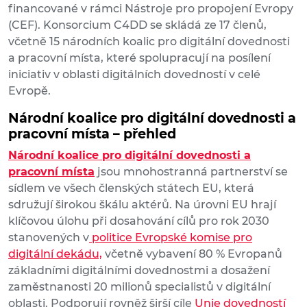
financované v rámci Nástroje pro propojení Evropy
(CEF). Konsorcium C4DD se skládá ze 17 členů,
včetně 15 národních koalic pro digitální dovednosti
a pracovní místa, které spolupracují na posílení
iniciativ v oblasti digitálních dovedností v celé
Evropě.
Národní koalice pro digitální dovednosti a
pracovní místa – přehled
Národní koalice pro digitální dovednosti a
pracovní místa
jsou mnohostranná partnerství se
sídlem ve všech členských státech EU, která
sdružují širokou škálu aktérů. Na úrovni EU hrají
klíčovou úlohu při dosahování cílů pro rok 2030
stanovených v
politice Evropské komise pro
digitální dekádu,
včetně vybavení 80 % Evropanů
základními digitálními dovednostmi a dosažení
zaměstnanosti 20 milionů specialistů v digitální
oblasti. Podporují rovněž širší cíle
Unie dovedností