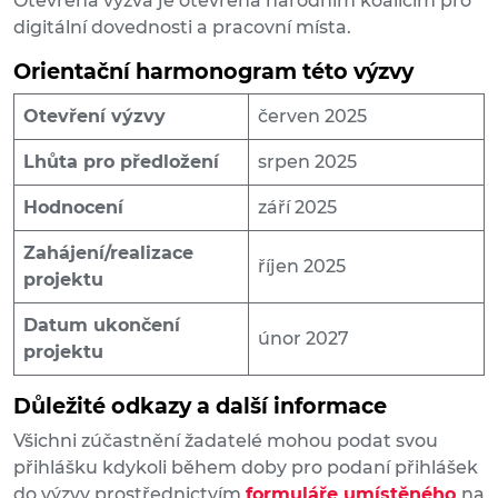
Otevřená výzva je otevřena národním koalicím pro
digitální dovednosti a pracovní místa.
Orientační harmonogram této výzvy
Otevření výzvy
červen 2025
Lhůta pro předložení
srpen 2025
Hodnocení
září 2025
Zahájení/realizace
říjen 2025
projektu
Datum ukončení
únor 2027
projektu
Důležité odkazy a další informace
Všichni zúčastnění žadatelé mohou podat svou
přihlášku kdykoli během doby pro podaní přihlášek
do výzvy prostřednictvím
formuláře umístěného
na