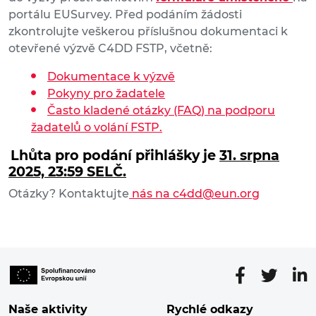
portálu EUSurvey. Před podáním žádosti
zkontrolujte veškerou příslušnou dokumentaci k
otevřené výzvě C4DD FSTP, včetně:
Dokumentace k výzvě
Pokyny pro žadatele
Často kladené otázky (FAQ) na podporu
žadatelů o volání FSTP.
Lhůta pro podání přihlášky je
31. srpna
2025, 23:59 SELČ.
Otázky? Kontaktujte
nás na c4dd@eun.org
Naše aktivity
Rychlé odkazy