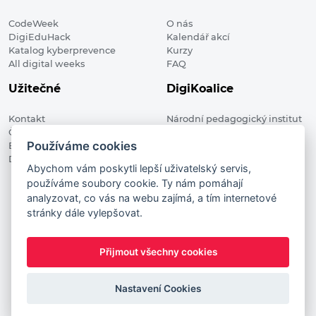
CodeWeek
O nás
DigiEduHack
Kalendář akcí
Katalog kyberprevence
Kurzy
All digital weeks
FAQ
Užitečné
DigiKoalice
Kontakt
Národní pedagogický institut
Členské organizace
České republiky, DigiKoalice
Používáme cookies
Blog
Weilova 1271/6 102 00 Praha 10
Digitalizace ve vzdělávání
Abychom vám poskytli lepší uživatelský servis,
používáme soubory cookie. Ty nám pomáhají
DigiKoalice 2021. All rights reserved
analyzovat, co vás na webu zajímá, a tím internetové
Vstup do administrace
stránky dále vylepšovat.
This project has received funding from the European
Commission Innovation and Networks Executive Agency (now
Přijmout všechny cookies
HaDEA) CEF TELECOM Calls 2019. This website reflects only the
author’s view. It does not represent the view of the European
Commission and the European Commission is not responsible
Nastavení Cookies
for any use that may be made of the information it contains.