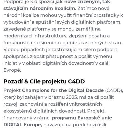
Podpora je k dispozici
jak nově zřízeným, tak
stávajícím národním koalicím.
Zatímco nové
národní koalice mohou využít finanční prostředky k
vybudování a spuštění svých digitálních platforem,
zavedené platformy se mohou zaměřit na
modernizaci infrastruktury, zlepšení obsahu a
funkčnosti a rozšíření zapojení zúčastněných stran.
V obou případech je zastřešujícím cílem podpořit
spolupráci, zlepšit přístupnost a posílit výměnu
iniciativ v oblasti digitálních dovedností v celé
Evropě.
Pozadí & Cíle projektu C4DD
Projekt
Champions for the Digital Decade
(C4DD),
který byl zahájen v březnu 2025, má za cíl posílit
rozvoj, zachování a rozšíření vnitrostátních
ekosystémů digitálních dovedností. Projekt,
financovaný v rámci
programu Evropské unie
DIGITAL Europe,
navazuje na předchozí úsilí