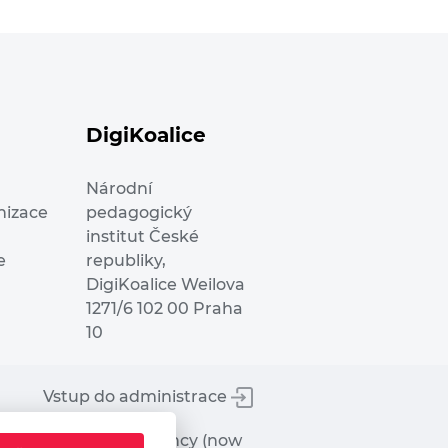
DigiKoalice
Národní
nizace
pedagogický
institut České
e
republiky,
DigiKoalice Weilova
1271/6 102 00 Praha
10
Vstup do administrace
tworks Executive Agency (now