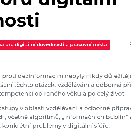
osti
a pro digitální dovednosti a pracovní místa
 proti dezinformacím nebyly nikdy důležitěj
řešení těchto otázek. Vzdělávání a odborná př
kompetencí od raného věku a po celý život.
stupy v oblasti vzdělávání a odborné přípra
ch, včetně algoritmů, „informačních bublin“
konkrétní problémy v digitální sféře.