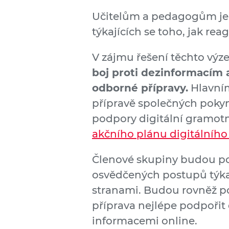
Učitelům a pedagogům je 
týkajících se toho, jak r
V zájmu řešení těchto výz
boj proti dezinformacím 
odborné přípravy.
Hlavním
přípravě společných pokyn
podpory digitální gramotn
akčního plánu digitálního
Členové skupiny budou po
osvědčených postupů týkaj
stranami. Budou rovněž p
příprava nejlépe podpořit d
informacemi online.