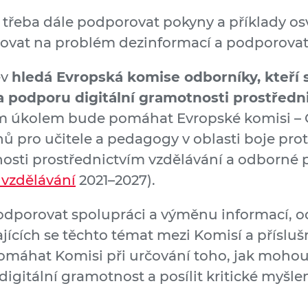
třeba dále podporovat pokyny a příklady o
eagovat na problém dezinformací a podporova
ev
hledá Evropská komise odborníky, kteří 
a podporu digitální gramotnosti prostředn
 úkolem bude pomáhat Evropské komisi – G
ů pro učitele a pedagogy v oblasti boje pro
osti prostřednictvím vzdělávání a odborné př
 vzdělávání
2021–2027).
dporovat spolupráci a výměnu informací, od
ících se těchto témat mezi Komisí a přísl
omáhat Komisi při určování toho, jak mohou
igitální gramotnost a posílit kritické myšlen