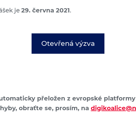
ášek je
29. června 2021
.
Otevřená výzva
1
automaticky přeložen z evropské platformy D
chyby, obraťte se, prosím, na
digikoalice@n