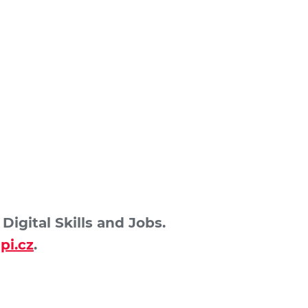
igital Skills and Jobs.
pi.cz
.