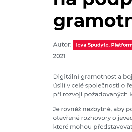
gramotn
Autor:
Ieva Spudyte, Platform
2021
Digitální gramotnost a boj
úsilí v celé společnosti o 
při rozvoji požadovaných 
Je rovněž nezbytné, aby po
otevřené rozhovory o jeve
které mohou představovat 