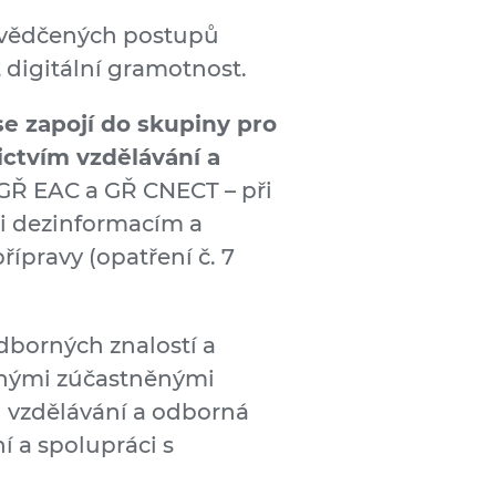
svědčených postupů
t digitální gramotnost.
se zapojí do skupiny pro
ictvím vzdělávání a
Ř EAC a GŘ CNECT – při
ti dezinformacím a
ípravy (opatření č. 7
borných znalostí a
ušnými zúčastněnými
 vzdělávání a odborná
í a spolupráci s