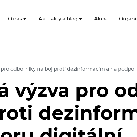
O nás
Aktuality a blog
Akce
Organi
pro odborníky na boj proti dezinformacím a na podporu
á výzva pro o
proti dezinfor
ru digitální