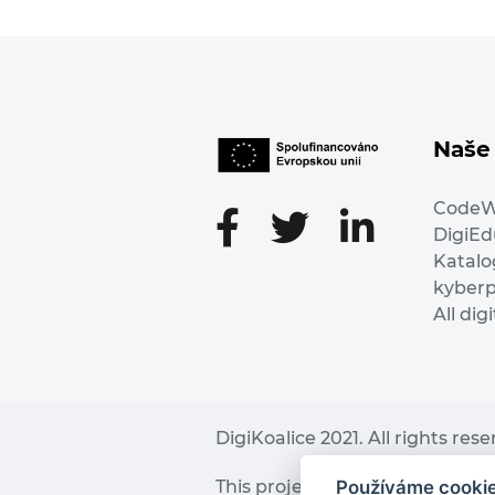
Naše 
Code
DigiE
Katalo
kyber
All dig
DigiKoalice 2021. All rights res
Používáme cooki
This project has received fu