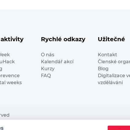
aktivity
Rychlé odkazy
Užitečné
Week
O nás
Kontakt
duHack
Kalendář akcí
Členské orga
g
Kurzy
Blog
prevence
FAQ
Digitalizace v
ital weeks
vzdělávání
erved
es
nding from the European Commission Innovation and Ne