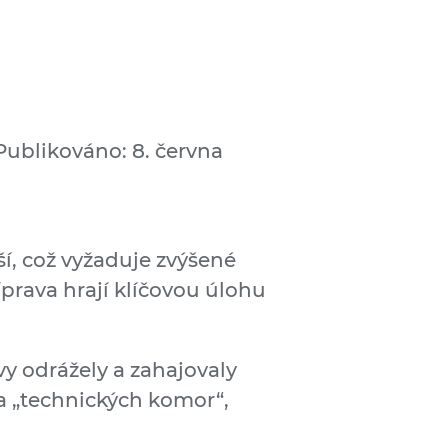
Publikováno: 8. června
ší, což vyžaduje zvýšené
íprava hrají klíčovou úlohu
vy odrážely a zahajovaly
 a „technických komor“,