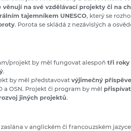
 věnují na své vzdělávací projekty či na c
erálním tajemníkem UNESCO
, který se rozh
oroty
. Porota se skládá z nezávislých a osvě
m/projekt by měl fungovat alespoň
tři roky
ý
.
kt by měl představovat
výjimečný příspěv
O a OSN. Projekt či program by měl
přispíva
rozvoj jiných projektů
.
zaslána v anglickém či francouzském jazyce