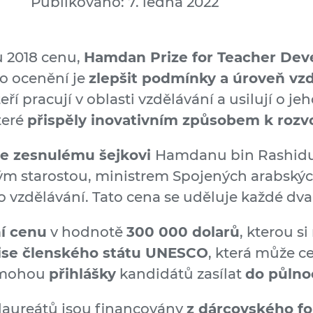
Publikováno: 7. ledna 2022
 2018 cenu,
Hamdan Prize for Teacher De
to ocenění je
zlepšit podmínky a úroveň vz
eří pracují v oblasti vzdělávání a usilují o je
teré
přispěly inovativním způsobem k rozvoj
e zesnulému šejkovi
Hamdanu bin Rashidu 
ským starostou, ministrem Spojených arabský
 vzdělávání. Tato cena se uděluje každé dva 
í cenu
v hodnotě
300 000 dolarů
, kterou s
se členského státu UNESCO
, která může c
y mohou
přihlášky
kandidátů zasílat
do půlnoc
laureátů jsou financovány
z dárcovského f