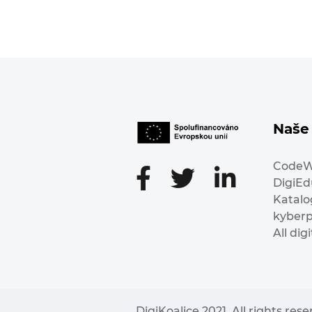
Naše 
Code
DigiE
Katalo
kyber
All dig
DigiKoalice 2021. All rights res