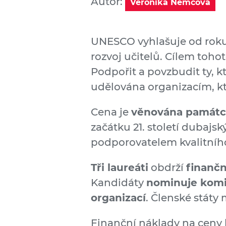
Autor:
Veronika Němcová
UNESCO vyhlašuje od roku
rozvoj učitelů. Cílem toho
Podpořit a povzbudit ty, kt
udělována organizacím, k
Cena je
věnována památc
začátku 21. století dubaj
podporovatelem kvalitního
Tři laureáti
obdrží
finančn
Kandidáty
nominuje komi
organizací
. Členské stát
Finanční náklady na ceny 