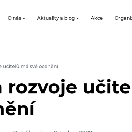
O nás
Aktuality a blog
Akce
Organi
e učitelů má své ocenění
 rozvoje učit
nění