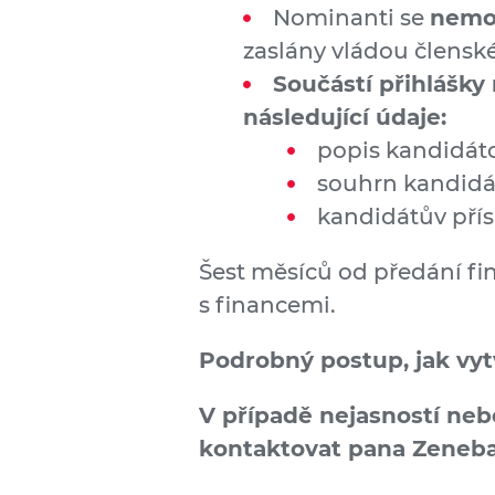
Nominanti se
nemo
zaslány vládou člensk
Součástí přihlášky
následující údaje:
popis kandidát
souhrn kandidát
kandidátův pří
Šest měsíců od předání f
s financemi.
Podrobný postup, jak vyt
V případě nejasností ne
kontaktovat pana Zeneba