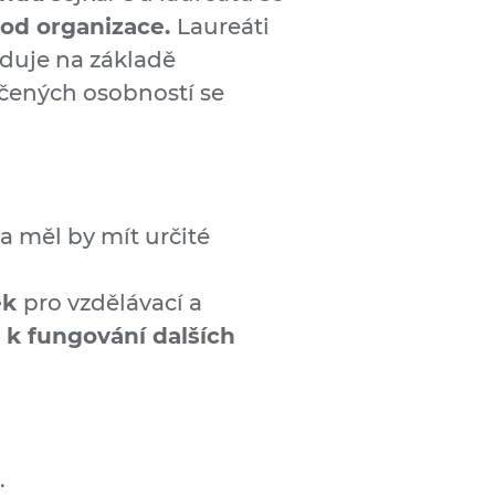
hod organizace.
Laureáti
oduje na základě
dčených osobností se
a měl by mít určité
ek
pro vzdělávací a
t k fungování dalších
.