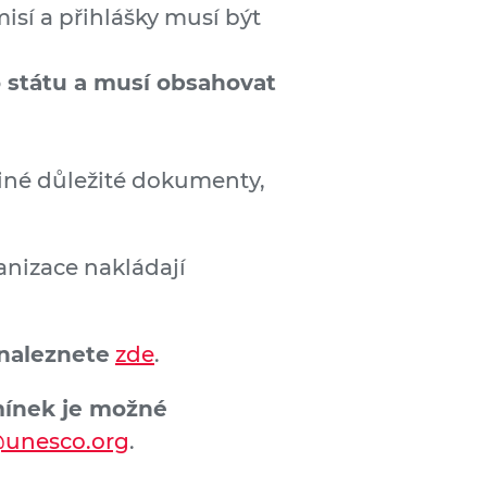
isí a přihlášky musí být
 státu a musí obsahovat
jiné důležité dokumenty,
ganizace nakládají
 naleznete
zde
.
mínek je možné
@unesco.org
.