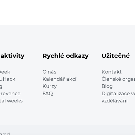
aktivity
Rychlé odkazy
Užitečné
Week
O nás
Kontakt
duHack
Kalendář akcí
Členské orga
g
Kurzy
Blog
prevence
FAQ
Digitalizace v
ital weeks
vzdělávání
erved