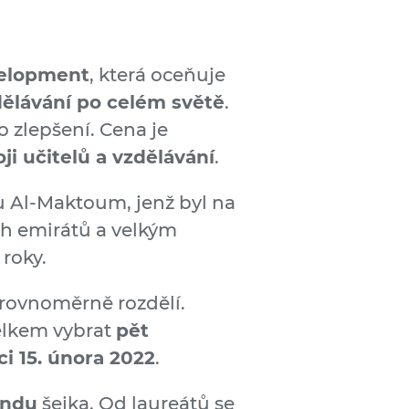
velopment
, která oceňuje
dělávání po celém světě
.
ho zlepšení. Cena je
i učitelů a vzdělávání
.
Al-Maktoum, jenž byl na
ch emirátů a velkým
roky.
i rovnoměrně rozdělí.
elkem vybrat
pět
i 15. února 2022
.
ondu
šejka. Od laureátů se