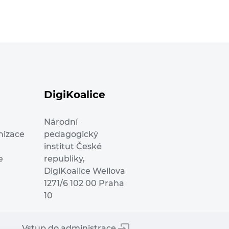
DigiKoalice
Národní
nizace
pedagogický
institut České
e
republiky,
DigiKoalice Weilova
1271/6 102 00 Praha
10
Vstup do administrace