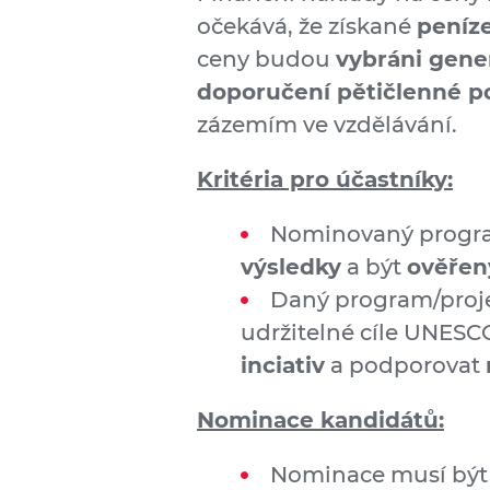
očekává, že získané
peníze
ceny budou
vybráni gen
doporučení pětičlenné p
zázemím ve vzdělávání.
Kritéria pro účastníky:
Nominovaný progra
výsledky
a být
ověřen
Daný program/proje
udržitelné cíle UNESC
inciativ
a podporovat
Nominace kandidátů:
Nominace musí být 