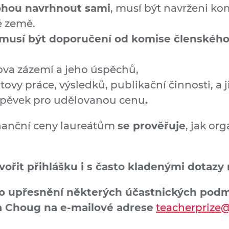
hou navrhnout sami
, musí být navrženi kom
é země.
 musí být doporučení od komise členského
ova zázemí a jeho úspěchů,
ovy práce, výsledků, publikační činnosti, a 
spěvek pro udělovanou cenu
.
inanční ceny laureátům
se prověřuje
, jak or
vořit přihlášku i s často kladenými dotazy
bo upřesnění některých účastnických pod
 Choug na e-mailové adrese
teacherprize