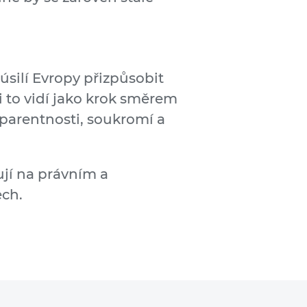
úsilí Evropy přizpůsobit
i to vidí jako krok směrem
nsparentnosti, soukromí a
jí na právním a
ech.