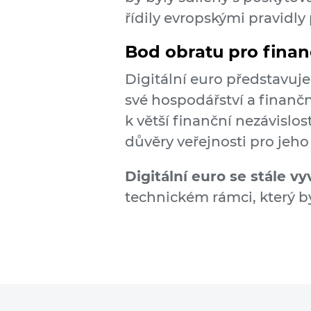
řídily evropskými pravidly
Bod obratu pro fina
Digitální euro představuje
své hospodářství a finančn
k větší finanční nezávislo
důvěry veřejnosti pro jeh
Digitální euro se stále vyv
technickém rámci, který by