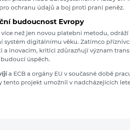
 pro ochranu údajů a boj proti praní peněz.
nční budoucnost Evropy
 více než jen novou platební metodu, odráží 
í systém digitálnímu věku. Zatímco příznivc
sti a inovacím, kritici zdůrazňují význam tra
o budoucí úspěch.
íjí
a ECB a orgány EU v současné době pracu
 tento projekt umožnil v nadcházejících let