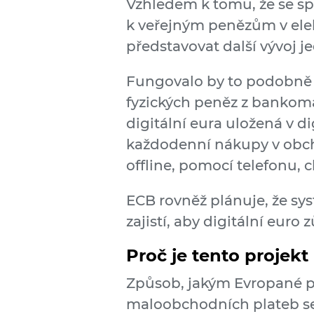
Vzhledem k tomu, že se spo
k veřejným penězům v elek
představovat další vývoj 
Fungovalo by to podobně j
fyzických peněz z bankoma
digitální eura uložená v d
každodenní nákupy v obcho
offline, pomocí telefonu, 
ECB rovněž plánuje, že s
zajistí, aby digitální euro
Proč je tento projek
Způsob, jakým Evropané pla
maloobchodních plateb se 