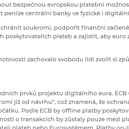
tnout bezpečnou evropskou platební možnost
peníze centrální banky ve fyzické i digitál
hránit soukromí, podpořit finanční začlenění
oskytovatelích plateb a zajistit, aby euro z
hotovostí zachovalo svobodu lidí zvolit si zp
dních prvků projektu digitálního eura. ECB u
romí již od návrhu“, což znamená, že ochrana
átku. Podle ECB by offline platby poskytov
osti o transakcích by zůstaly pouze mezi p
ateli plateb nebo Eurosystémem. Platby on-li