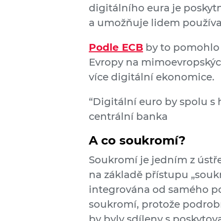
digitálního eura je posky
a umožňuje lidem používat 
Podle ECB
by to pomohlo c
Evropy na mimoevropských p
více digitální ekonomice.
“Digitální euro by spolu s 
centrální banka
A co soukromí?
Soukromí je jedním z ústře
na základě přístupu „souk
integrována od samého poč
soukromí, protože podrobn
by byly sdíleny s poskytov