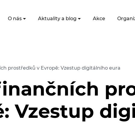
O nás
Aktuality a blog
Akce
Organi
ch prostředků v Evropě: Vzestup digitálního eura
finančních pr
: Vzestup dig