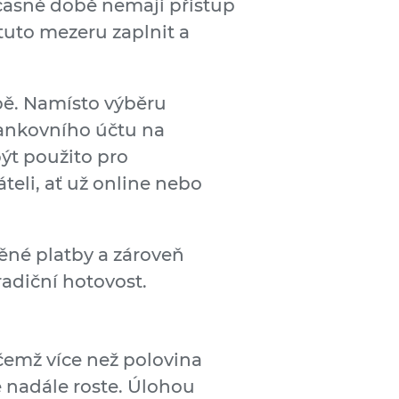
oučasné době nemají přístup
tuto mezeru zaplnit a
obě. Namísto výběru
bankovního účtu na
být použito pro
eli, ať už online nebo
né platby a zároveň
radiční hotovost.
ičemž více než polovina
 nadále roste. Úlohou