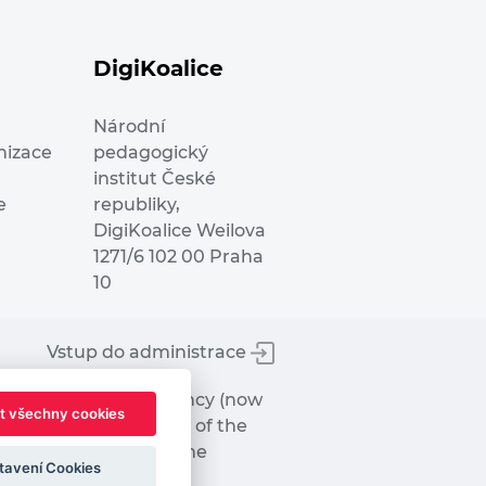
DigiKoalice
Národní
nizace
pedagogický
institut České
e
republiky,
DigiKoalice Weilova
1271/6 102 00 Praha
10
Vstup do administrace
tworks Executive Agency (now
t všechny cookies
ot represent the view of the
hat may be made of the
tavení Cookies