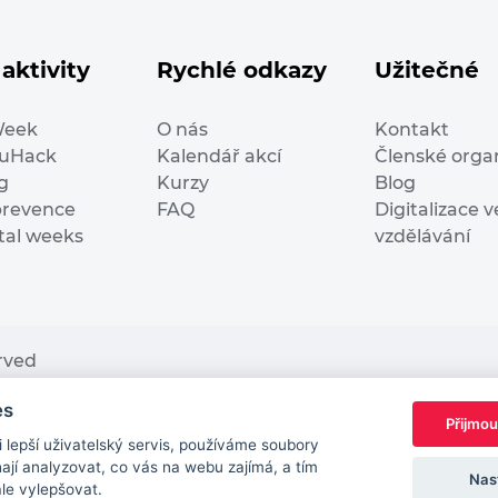
aktivity
Rychlé odkazy
Užitečné
Week
O nás
Kontakt
duHack
Kalendář akcí
Členské orga
g
Kurzy
Blog
prevence
FAQ
Digitalizace v
ital weeks
vzdělávání
erved
es
nding from the European Commission Innovation and Ne
Přijmou
This website reflects only the author’s view. It does n
lepší uživatelský servis, používáme soubory
European Commission is not responsible for any use t
jí analyzovat, co vás na webu zajímá, a tím
Nas
ále vylepšovat.