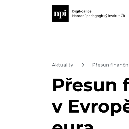
Aktuality
Přesun finanční
Přesun 
v Evropě
eura