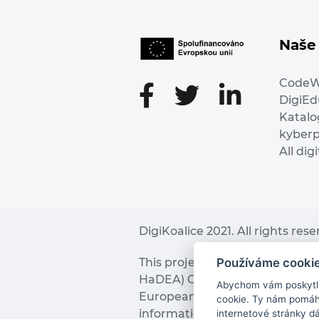
Naše 
Code
DigiE
Katalo
kyber
All dig
DigiKoalice 2021. All rights res
Používáme cooki
This project has received fu
HaDEA) CEF TELECOM Calls 2019. 
Abychom vám poskytli 
European Commission and the 
cookie. Ty nám pomáha
information it contains.
internetové stránky d