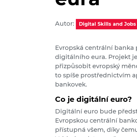
Autor:
Digital Skills and Job
Evropská centrální banka 
digitálního eura. Projekt j
přizpůsobit evropský měnov
to spíše prostřednictvím a
bankovek.
Co je digitální euro?
Digitální euro bude předs
Evropskou centrální banko
přístupná všem, díky čemuž