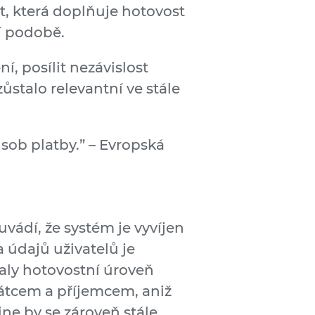
, která doplňuje hotovost
ní podobě.
, posílit nezávislost
ůstalo relevantní ve stále
ůsob platby.” – Evropská
vádí, že systém je vyvíjen
 údajů uživatelů je
aly hotovostní úroveň
látcem a příjemcem, aniž
ne by se zároveň stále