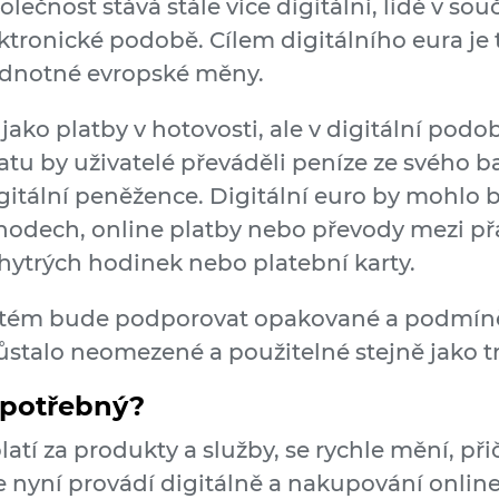
lečnost stává stále více digitální, lidé v s
tronické podobě. Cílem digitálního eura je 
jednotné evropské měny.
ako platby v hotovosti, ale v digitální pod
tu by uživatelé převáděli peníze ze svého 
igitální peněžence. Digitální euro by mohlo 
dech, online platby nebo převody mezi přát
chytrých hodinek nebo platební karty.
ystém bude podporovat opakované a podmíně
 zůstalo neomezené a použitelné stejně jako t
t potřebný?
tí za produkty a služby, se rychle mění, př
nyní provádí digitálně a nakupování online