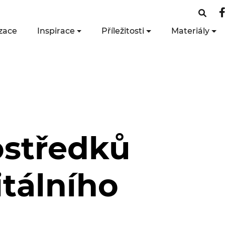
zace
Inspirace
Příležitosti
Materiály
ostředků
itálního