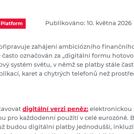
Publikováno: 10. května 2026
s Platform
připravuje zahájení ambiciózního finančního
e často označován za „digitální formu hotovos
ý systém světu, v němž se platby stále častě
plikací, karet a chytrých telefonů než prostř
tavovat
digitální verzi peněz:
elektronickou
u pro každodenní použití v celé eurozóně. 
 budou digitální platby jednodušší, inkluzi