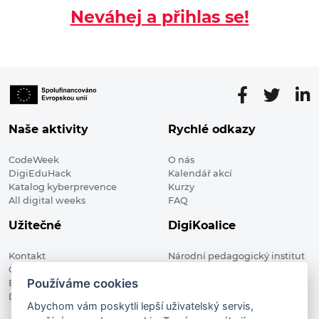
Neváhej a přihlas se!
Naše aktivity
Rychlé odkazy
CodeWeek
O nás
DigiEduHack
Kalendář akcí
Katalog kyberprevence
Kurzy
All digital weeks
FAQ
Užitečné
DigiKoalice
Kontakt
Národní pedagogický institut
Členské organizace
České republiky, DigiKoalice
Používáme cookies
Blog
Weilova 1271/6 102 00 Praha 10
Digitalizace ve vzdělávání
Abychom vám poskytli lepší uživatelský servis,