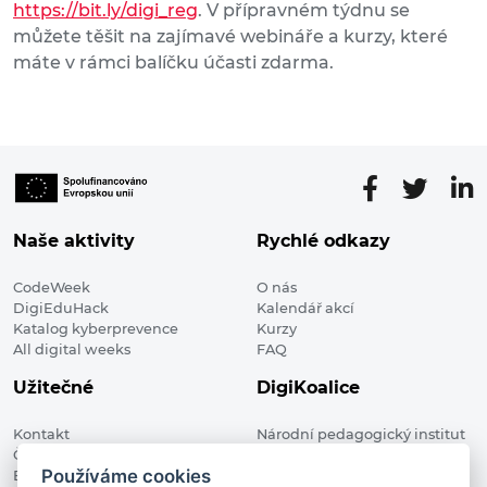
https://bit.ly/digi_reg
. V přípravném týdnu se
můžete těšit na zajímavé webináře a kurzy, které
máte v rámci balíčku účasti zdarma.
Naše aktivity
Rychlé odkazy
CodeWeek
O nás
DigiEduHack
Kalendář akcí
Katalog kyberprevence
Kurzy
All digital weeks
FAQ
Užitečné
DigiKoalice
Kontakt
Národní pedagogický institut
Členské organizace
České republiky, DigiKoalice
Používáme cookies
Blog
Weilova 1271/6 102 00 Praha 10