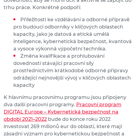
dovednosti, aby se mohli učit a aktivně se zapojit do
trhu práce. Konkrétně podpoří:
Příležitosti ke vzdělávání a odborné přípravě
pro budoucí odborníky v klíčových oblastech
kapacity, jako je datová a etická umělá
inteligence, kybernetická bezpečnost, kvantová
a vysoce výkonná výpočetní technika.
Změna kvalifikace a prohlubování
dovedností stávající pracovní síly
prostřednictvím krátkodobé odborné přípravy
odrážející nejnovější vývoj v klíčových oblastech
kapacity
K hlavnímu pracovnímu programu jsou připojeny
dva další pracovní programy.
Pracovní program
DIGITAL Europe – Kybernetická bezpečnost na
období 2021–2022
bude do konce roku 2022
investovat 269 milionů eur do oblastí, které mají
zásadní význam pro kybernetickou bezpečnost a