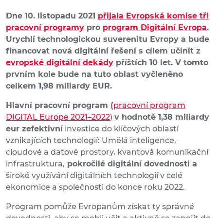
Dne 10. listopadu 2021
přijala Evropská komise tři
pracovní programy
pro
program Digitální Evropa
.
Urychlí technologickou suverenitu Evropy a bude
financovat nová digitální řešení s cílem učinit z
evropské digitální dekády
příštích 10 let. V tomto
prvním kole bude na tuto oblast vyčleněno
celkem 1,98 miliardy EUR.
Hlavní pracovní program (
pracovní program
DIGITAL Europe 2021–2022
)
v hodnotě 1,38 miliardy
eur zefektivní
investice do klíčových oblastí
vznikajících technologií: Umělá inteligence,
cloudové a datové prostory, kvantová komunikační
infrastruktura,
pokročilé digitální dovednosti a
široké využívání digitálních technologií v celé
ekonomice a společnosti do konce roku 2022.
Program pomůže Evropanům získat ty správné