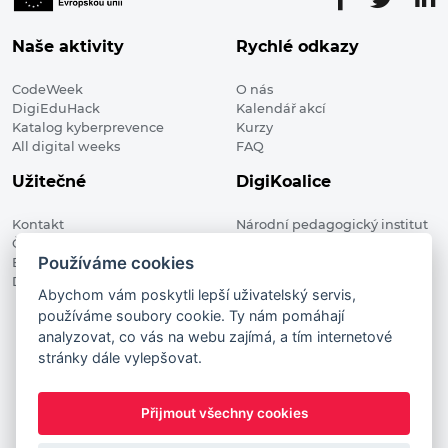
Naše aktivity
Rychlé odkazy
CodeWeek
O nás
DigiEduHack
Kalendář akcí
Katalog kyberprevence
Kurzy
All digital weeks
FAQ
Užitečné
DigiKoalice
Kontakt
Národní pedagogický institut
Členské organizace
České republiky, DigiKoalice
Používáme cookies
Blog
Weilova 1271/6 102 00 Praha 10
Digitalizace ve vzdělávání
Abychom vám poskytli lepší uživatelský servis,
používáme soubory cookie. Ty nám pomáhají
DigiKoalice 2021. All rights reserved
analyzovat, co vás na webu zajímá, a tím internetové
Vstup do administrace
stránky dále vylepšovat.
This project has received funding from the European
Commission Innovation and Networks Executive Agency (now
Přijmout všechny cookies
HaDEA) CEF TELECOM Calls 2019. This website reflects only the
author’s view. It does not represent the view of the European