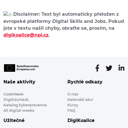
Disclaimer: Text byl automaticky přeložen z
evropské platformy Digital Skills and Jobs. Pokud
jste v textu našli chyby, obraťte se, prosím, na
digikoalice@npi.cz
.
Naše aktivity
Rychlé odkazy
CodeWeek
O nás
DigiEduHack
Kalendář akcí
Katalog kyberprevence
Kurzy
All digital weeks
FAQ
Užitečné
DigiKoalice