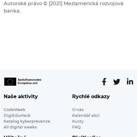
Autorské právo © [2021] Meziamerická rozvojová
banka.
Naše aktivity
Rychlé odkazy
CodeWeek
O nás
DigiEduHack
Kalendář akcí
Katalog kyberprevence
Kurzy
All digital weeks
FAQ