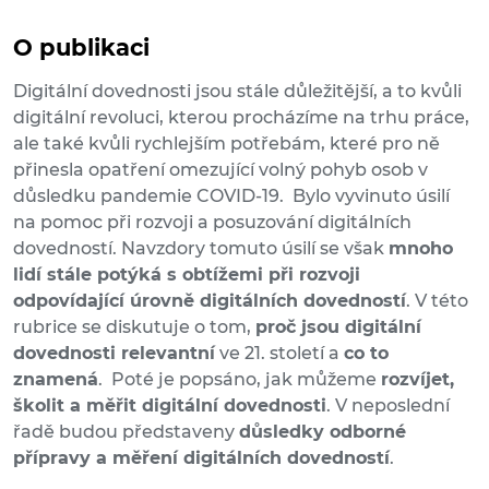
O publikaci
Digitální dovednosti jsou stále důležitější, a to kvůli
digitální revoluci, kterou procházíme na trhu práce,
ale také kvůli rychlejším potřebám, které pro ně
přinesla opatření omezující volný pohyb osob v
důsledku pandemie COVID-19. Bylo vyvinuto úsilí
na pomoc při rozvoji a posuzování digitálních
dovedností. Navzdory tomuto úsilí se však
mnoho
lidí stále potýká s obtížemi při rozvoji
odpovídající úrovně digitálních dovedností
. V této
rubrice se diskutuje o tom,
proč jsou digitální
dovednosti relevantní
ve 21. století a
co to
znamená
. Poté je popsáno, jak můžeme
rozvíjet,
školit a měřit digitální dovednosti
. V neposlední
řadě budou představeny
důsledky odborné
přípravy a měření digitálních dovedností
.