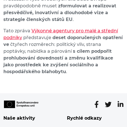
pravděpodobně muset
zformulovat a realizovat
přesvědčivé, inovativní a dlouhodobé vize a
strategie členských států EU
.
Tato zpráva
Výkonné agentury pro malé a střední
podniky
představuje
deset doporučených opatření
ve
čtyřech rozměrech: politický vliv, strana
poptávky, nabídka a párování
s cílem podpořit
prohlubování dovedností a změnu kvalifikace
jako prostředek ke zvýšení sociálního a
hospodářského blahobytu
.
Naše aktivity
Rychlé odkazy