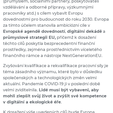
(průmyslem, sociálními partnery, poskytovateli
vzdělávání a odborné přípravy, výzkumnými
pracovníky atd.) s cílem vybavit Evropu
dovednostmi pro budoucnost do roku 2030. Evropa
za tímto účelem stanovila ambiciózní cíle v
Evropské agendě dovedností
,
digitální dekádě
a
průmyslové strategii EU,
přičemž k dosažení
těchto cílů poskytla bezprecedentní finanční
prostředky, zejména prostřednictvím víceletého
finančního rámce a nástroje NextGenerationEU.
Zvyšování kvalifikace a rekvalifikace pracovní síly je
téma zásadního významu, které bylo v důsledku
společenských a technologických změn velmi
aktuální. Pandemie COVID-19 ji v poslední době
velmi zviditelnila.
Lidé musí být vybaveni, aby
mohli zlepšit svůj život a zvýšit své kompetence
v digitální a ekologické éře
.
K dosažení výše uvedených cílů bude Evropa