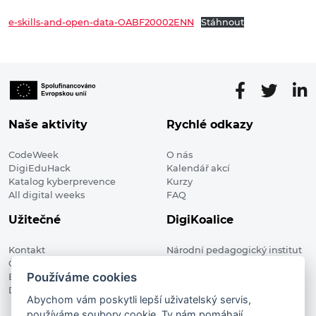
e-skills-and-open-data-OABF20002ENN
Stáhnout
Naše aktivity
Rychlé odkazy
CodeWeek
O nás
DigiEduHack
Kalendář akcí
Katalog kyberprevence
Kurzy
All digital weeks
FAQ
Užitečné
DigiKoalice
Kontakt
Národní pedagogický institut
Členské organizace
České republiky, DigiKoalice
Používáme cookies
Blog
Weilova 1271/6 102 00 Praha 10
Digitalizace ve vzdělávání
Abychom vám poskytli lepší uživatelský servis,
používáme soubory cookie. Ty nám pomáhají