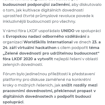
budoucnost podporující začlenění
, aby diskutovalo
o tom, jak kultivace digitálních dovedností
uprostřed čtvrté průmyslové revoluce povede k
inkluzivnější budoucnosti pro všechny.
V rámci fóra LKDF uspořádalo
UNIDO
ve spolupráci
s
Evropskou nadací odborného vzdělávání
a
organizací
WorldSkills International
ve dnech
23. a
24
.
září
virtuální hackathon
s cílem podpořit
téma
„Zelené dovednosti pro udržitelnou budoucnost“
fóra LKDF 2020 a vytvořit
nejlepší řešení v oblasti
zelených dovedností.
Fórum bylo jedinečnou příležitostí k představení
platformy pro diskuse zaměřené na konkrétní
kroky o možných řešeních, jak
snížit rozdíly mezi
pracovními dovednostmi,
překlenout
propast v
digitálních dovednostech
a
podpořit budoucí
spolupráci
.