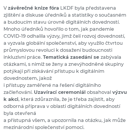
V
závěrečné knize fóra
LKDF byla představena
zjištění a diskuse úředníků a statistiky o současném
a budoucím stavu úrovně digitálních dovedností.
Mnoho úředníků hovořilo o tom, jak pandemie
COVID-19 odhalila výzvy, jimž čelí rozvoj dovedností,
a vyzvala globální společenství, aby využilo čtvrtou
průmyslovou revoluci k dosažení budoucnosti
inkluzivní práce.
Tematická zasedání se
zabývala
otázkami, s nimiž se ženy a znevýhodněné skupiny
potýkají při získávání přístupu k digitálním
dovednostem, jakož
i přístupy zaměřené na řešení digitálního
začleňování.
Uzavírací ceremoniál
obsahoval
výzvu
k akci
, která zdůraznila, že je třeba zajistit, aby
odborná příprava v oblasti digitálních dovedností
byla otevřená
a přístupná všem, a upozornila na otázku, jak může
mezinárodní společenství pomoci.