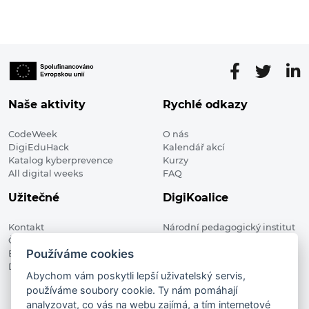
Naše aktivity
Rychlé odkazy
CodeWeek
O nás
DigiEduHack
Kalendář akcí
Katalog kyberprevence
Kurzy
All digital weeks
FAQ
Užitečné
DigiKoalice
Kontakt
Národní pedagogický institut
Členské organizace
České republiky, DigiKoalice
Používáme cookies
Blog
Weilova 1271/6 102 00 Praha 10
Digitalizace ve vzdělávání
Abychom vám poskytli lepší uživatelský servis,
používáme soubory cookie. Ty nám pomáhají
DigiKoalice 2021. All rights reserved
analyzovat, co vás na webu zajímá, a tím internetové