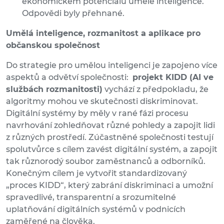
ekonomickém potenciálu umělé inteligence.
Odpovědi byly přehnané.
Umělá inteligence, rozmanitost a aplikace pro
občanskou společnost
Do strategie pro umělou inteligenci je zapojeno více
aspektů a odvětví společnosti:
projekt KIDD (AI ve
službách rozmanitosti)
vychází z předpokladu, že
algoritmy mohou ve skutečnosti diskriminovat.
Digitální systémy by měly v rané fázi procesu
navrhování zohledňovat různé pohledy a zapojit lidi
z různých prostředí. Zúčastněné společnosti testují
spolutvůrce s cílem zavést digitální systém, a zapojit
tak různorodý soubor zaměstnanců a odborníků.
Konečným cílem je vytvořit standardizovaný
„proces KIDD“, který zabrání diskriminaci a umožní
spravedlivé, transparentní a srozumitelné
uplatňování digitálních systémů v podnicích
zaměřené na člověka.