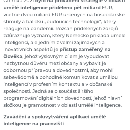
Od roku 2021
bylo na provádění strategie v oblasti
umělé inteligence přiděleno pět miliard
EUR,
včetně dvou miliard EUR určených na hospodářské
stimuly a balíčku „budoucích technologií“, který
reaguje na pandemii. Rozsah přidělených zdrojů
zdůrazňuje význam, který Německo přikládá umělé
inteligenci, ale jedním z velmi zajímavých a
inovativních aspektů je
přístup zaměřený na
člověka
, jehož výslovným cílem je vybudovat
nezbytnou důvěru mezi občany a vybavit je
odbornou přípravou a dovednostmi, aby mohli
sebevědomě a pohodlně komunikovat s umělou
inteligencí v profesním kontextu a v občanské
společnosti. Jedná se o součást širšího
programování digitálních dovedností, jehož hlavní
složkou je gramotnost v oblasti umělé inteligence.
Zavádění a spoluvytváření aplikací umělé
inteligence na pracovišti